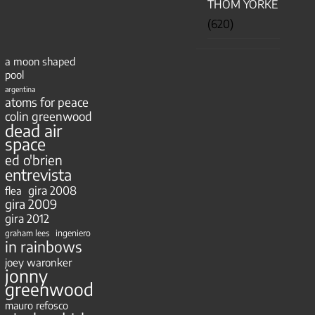
THOM YORKE
(620)
a moon shaped
pool
argentina
atoms for peace
colin greenwood
dead air
space
ed o'brien
entrevista
gira 2008
flea
gira 2009
gira 2012
ingeniero
graham lees
in rainbows
joey waronker
jonny
greenwood
mauro refosco