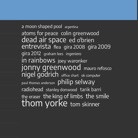
a moon shaped pool
argentina
atoms for peace
colin greenwood
dead air space
ed o'brien
entrevista
gira 2009
gira 2008
flea
gira 2012
ingeniero
graham lees
in rainbows
joey waronker
jonny greenwood
mauro refosco
nigel godrich
ok computer
office chart
philip selway
paul thomas anderson
radiohead
tarik barri
stanley donwood
the smile
the king of limbs
the eraser
thom yorke
tom skinner