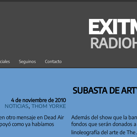
EXIT
RADIO
ciales
Seguinos
Contacto
SUBASTA DE ART
4 de noviembre de 2010
Noticias
,
Thom Yorke
 en otro mensaje en Dead Air
Además del show que la ban
 apoyó como ya habíamos
fondos que serán donados a
linoleografía del arte de T