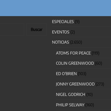
ESPECIALES
(9)
Buscar
EVENTOS
(2)
NOTICIAS
(2.650)
ATOMS FOR PEACE
(119)
COLIN GREENWOOD
(60)
ED O'BRIEN
(103)
JONNY GREENWOOD
(273)
NIGEL GODRICH
(10)
PHILIP SELWAY
(160)