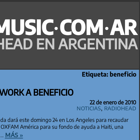
MUSIC·COM·AR
HEAD EN ARGENTINA
Etiqueta:
beneficio
WORK A BENEFICIO
22 de enero de 2010
Noticias
,
Radiohead
da dará este domingo 24 en Los Angeles para recaudar
 OXFAM América para su fondo de ayuda a Haiti, una
más »
he…