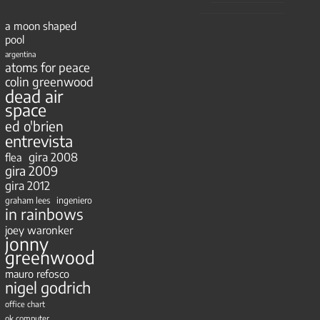
a moon shaped
pool
argentina
atoms for peace
colin greenwood
dead air
space
ed o'brien
entrevista
gira 2008
flea
gira 2009
gira 2012
ingeniero
graham lees
in rainbows
joey waronker
jonny
greenwood
mauro refosco
nigel godrich
office chart
ok computer