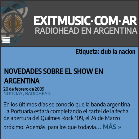
Saltar
al
EXITMUSIC·COM·AR
contenido
RADIOHEAD EN ARGENTINA
Etiqueta:
club la nacion
NOVEDADES SOBRE EL SHOW EN
ARGENTINA
20 de febrero de 2009
Noticias
,
Radiohead
En los últimos días se conoció que la banda argentina
La Portuaria estará completando el cartel de la fecha
de apertura del Quilmes Rock ’09, el 24 de Marzo
más »
próximo. Además, para los que todavía…