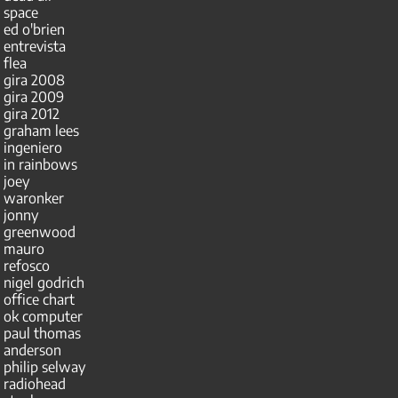
space
ed o'brien
entrevista
flea
gira 2008
gira 2009
gira 2012
graham lees
ingeniero
in rainbows
joey
waronker
jonny
greenwood
mauro
refosco
nigel godrich
office chart
ok computer
paul thomas
anderson
philip selway
radiohead