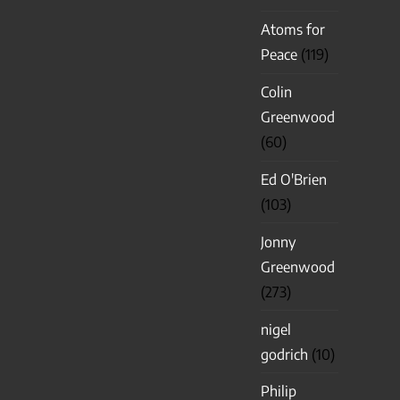
Atoms for
Peace
(119)
Colin
Greenwood
(60)
Ed O'Brien
(103)
Jonny
Greenwood
(273)
nigel
godrich
(10)
Philip