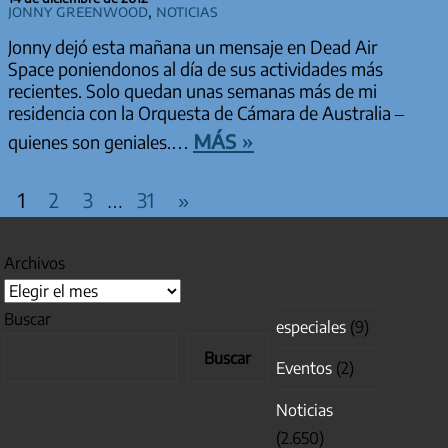
Jonny Greenwood
,
Noticias
Jonny dejó esta mañana un mensaje en Dead Air
Space poniendonos al día de sus actividades más
recientes. Solo quedan unas semanas más de mi
residencia con la Orquesta de Cámara de Australia –
más »
quienes son geniales.…
PAGINACIÓN DE ENTRADAS
Entradas
1
2
3
31
»
…
siguientes
Archivos
Buscar
especiales
(9)
Buscar
Eventos
(2)
Noticias
(2.650)