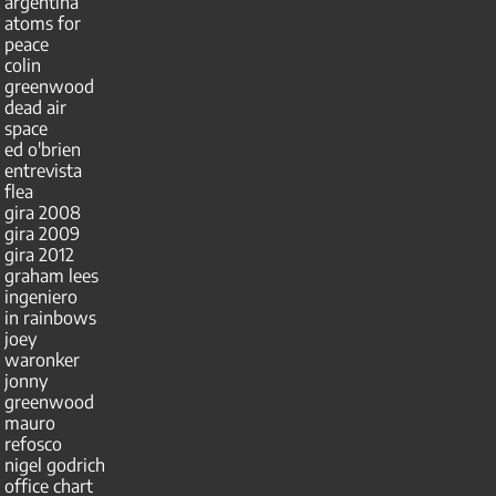
argentina
atoms for
peace
colin
greenwood
dead air
space
ed o'brien
entrevista
flea
gira 2008
gira 2009
gira 2012
graham lees
ingeniero
in rainbows
joey
waronker
jonny
greenwood
mauro
refosco
nigel godrich
office chart