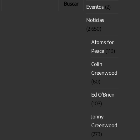
Buscar
Eventos
(2)
Noticias
(2.650)
Atoms for
Peace
(119)
Colin
Greenwood
(60)
Ed O'Brien
(103)
Jonny
Greenwood
(273)