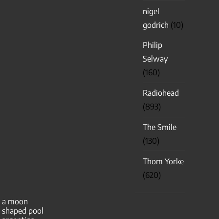
nigel
godrich
(10)
Philip
Selway
(160)
Radiohead
(893)
The Smile
(130)
Thom Yorke
(620)
a moon
shaped pool