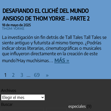
DESAFIANDO EL CLICHÉ DEL MUNDO
ANSIOSO DE THOM YORKE – PARTE 2
18 de mayo de 2025
Thom Yorke
La investigación sin fin detrás de Tall Tales Tall Tales se
siente antiguo y futurista al mismo tiempo. ¿Podrías
indicar obras literarias, cinematográficas o musicales
que influyeron directamente en la creación de este
más »
mundo?Hay muchísimas…
PAGINACIÓN DE ENTRADAS
Entradas
1
2
3
69
»
…
siguientes
Archivos
Buscar
especiales
(9)