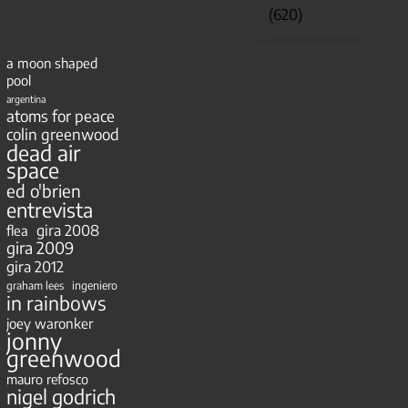
(620)
a moon shaped
pool
argentina
atoms for peace
colin greenwood
dead air
space
ed o'brien
entrevista
gira 2008
flea
gira 2009
gira 2012
ingeniero
graham lees
in rainbows
joey waronker
jonny
greenwood
mauro refosco
nigel godrich