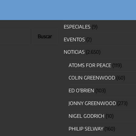
ESPECIALES
(9)
Buscar
EVENTOS
(2)
NOTICIAS
(2.650)
ATOMS FOR PEACE
(119)
COLIN GREENWOOD
(60)
ED O'BRIEN
(103)
JONNY GREENWOOD
(273)
NIGEL GODRICH
(10)
PHILIP SELWAY
(160)