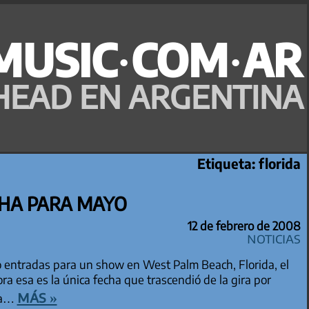
MUSIC·COM·AR
HEAD EN ARGENTINA
Etiqueta:
florida
CHA PARA MAYO
12 de febrero de 2008
Noticias
 entradas para un show en West Palm Beach, Florida, el
a esa es la única fecha que trascendió de la gira por
más »
ya…