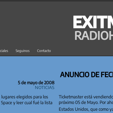
EXIT
RADIO
ciales
Seguinos
Contacto
ANUNCIO DE FE
5 de mayo de 2008
Noticias
lugares elegidos para los
Ticketmaster está vendiendo
próximo 05 de Mayo. Por ahor
pace y leer cual fué la lista
Estados Unidos, que como 