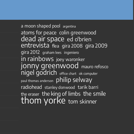
a moon shaped pool
argentina
atoms for peace
colin greenwood
dead air space
ed o'brien
entrevista
gira 2009
gira 2008
flea
gira 2012
ingeniero
graham lees
in rainbows
joey waronker
jonny greenwood
mauro refosco
nigel godrich
ok computer
office chart
philip selway
paul thomas anderson
radiohead
tarik barri
stanley donwood
the smile
the king of limbs
the eraser
thom yorke
tom skinner