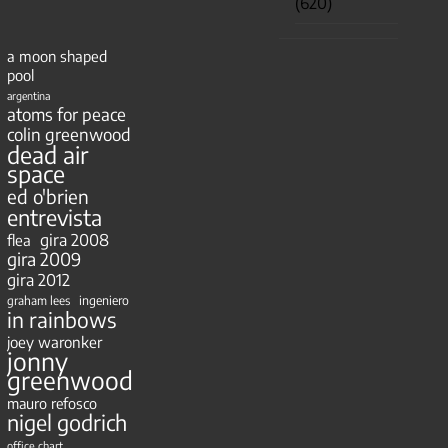
(620)
a moon shaped
pool
argentina
atoms for peace
colin greenwood
dead air
space
ed o'brien
entrevista
gira 2008
flea
gira 2009
gira 2012
ingeniero
graham lees
in rainbows
joey waronker
jonny
greenwood
mauro refosco
nigel godrich
office chart