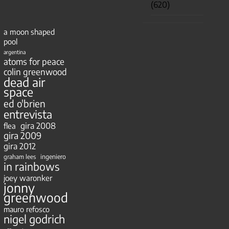
(620)
a moon shaped
pool
argentina
atoms for peace
colin greenwood
dead air
space
ed o'brien
entrevista
gira 2008
flea
gira 2009
gira 2012
ingeniero
graham lees
in rainbows
joey waronker
jonny
greenwood
mauro refosco
nigel godrich