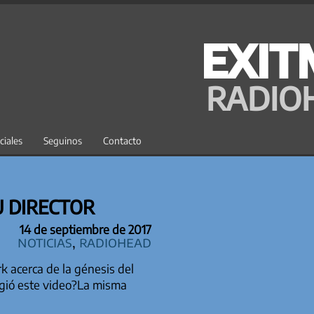
EXIT
RADIO
ciales
Seguinos
Contacto
U DIRECTOR
14 de septiembre de 2017
Noticias
,
Radiohead
rk acerca de la génesis del
urgió este video?La misma