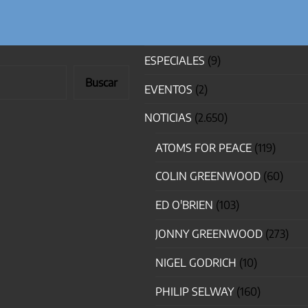
ESPECIALES
(9)
Buscar
EVENTOS
(2)
NOTICIAS
(2.650)
ATOMS FOR PEACE
(119)
COLIN GREENWOOD
(60)
ED O'BRIEN
(103)
JONNY GREENWOOD
(273)
NIGEL GODRICH
(10)
PHILIP SELWAY
(160)