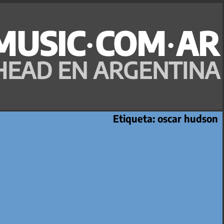
MUSIC·COM·AR
HEAD EN ARGENTINA
Etiqueta:
oscar hudson