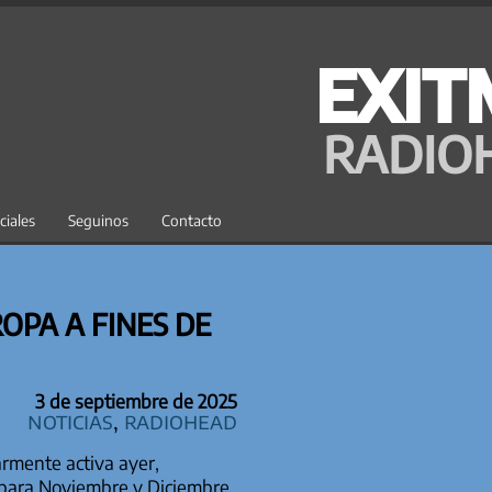
EXIT
RADIO
ciales
Seguinos
Contacto
OPA A FINES DE
3 de septiembre de 2025
Noticias
,
Radiohead
rmente activa ayer,
 para Noviembre y Diciembre