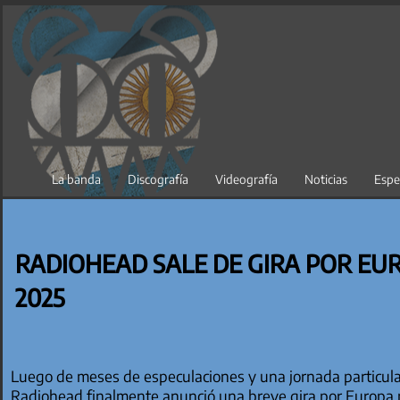
Saltar
al
contenido
La banda
Discografía
Videografía
Noticias
Espe
RADIOHEAD SALE DE GIRA POR EUR
2025
Luego de meses de especulaciones y una jornada particula
Radiohead finalmente anunció una breve gira por Europa