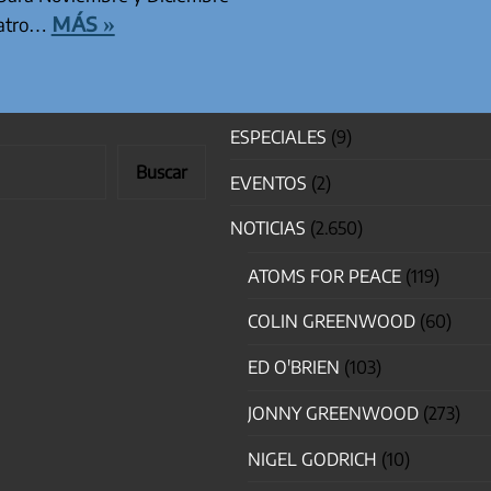
más »
uatro…
ESPECIALES
(9)
Buscar
EVENTOS
(2)
NOTICIAS
(2.650)
ATOMS FOR PEACE
(119)
COLIN GREENWOOD
(60)
ED O'BRIEN
(103)
JONNY GREENWOOD
(273)
NIGEL GODRICH
(10)