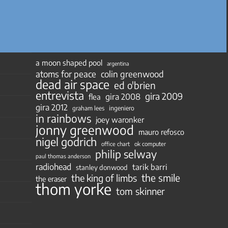
a moon shaped pool
argentina
atoms for peace
colin greenwood
dead air space
ed o'brien
entrevista
gira 2009
gira 2008
flea
gira 2012
ingeniero
graham lees
in rainbows
joey waronker
jonny greenwood
mauro refosco
nigel godrich
ok computer
office chart
philip selway
paul thomas anderson
radiohead
tarik barri
stanley donwood
the smile
the king of limbs
the eraser
thom yorke
tom skinner