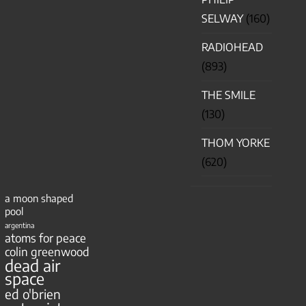
SELWAY
(160)
RADIOHEAD
(893)
THE SMILE
(130)
THOM YORKE
(620)
a moon shaped
pool
argentina
atoms for peace
colin greenwood
dead air
space
ed o'brien