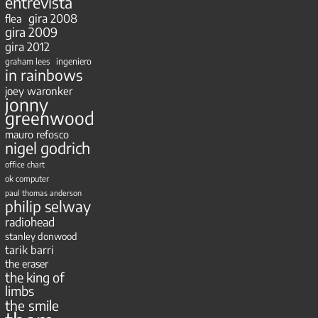
entrevista
gira 2008
flea
gira 2009
gira 2012
ingeniero
graham lees
in rainbows
joey waronker
jonny
greenwood
mauro refosco
nigel godrich
office chart
ok computer
paul thomas anderson
philip selway
radiohead
stanley donwood
tarik barri
the eraser
the king of
limbs
the smile