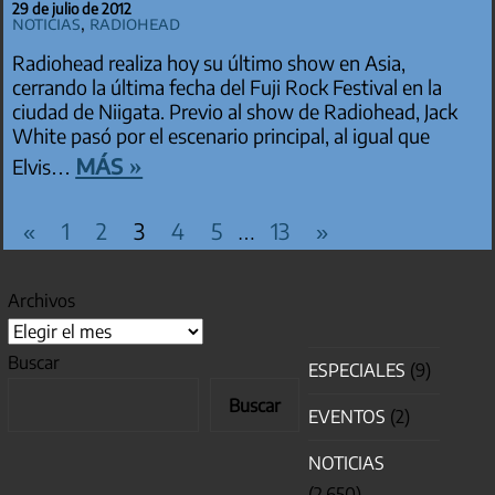
29 de julio de 2012
Noticias
,
Radiohead
Radiohead realiza hoy su último show en Asia,
cerrando la última fecha del Fuji Rock Festival en la
ciudad de Niigata. Previo al show de Radiohead, Jack
White pasó por el escenario principal, al igual que
más »
Elvis…
PAGINACIÓN DE ENTRADAS
Entradas
Entradas
«
1
2
3
4
5
13
»
…
anteriores
siguientes
Archivos
Buscar
ESPECIALES
(9)
Buscar
EVENTOS
(2)
NOTICIAS
(2.650)