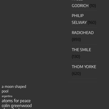
GODRICH
(10)
PHILIP
SELWAY
(160)
RADIOHEAD
(893)
THE SMILE
(130)
THOM YORKE
(620)
a moon shaped
pool
argentina
atoms for peace
colin greenwood