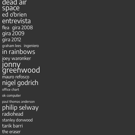
dead air
space
ed o'brien
entrevista
gira 2008
flea
gira 2009
gira 2012
ingeniero
graham lees
in rainbows
joey waronker
jonny
greenwood
mauro refosco
nigel godrich
office chart
ok computer
paul thomas anderson
philip selway
radiohead
stanley donwood
tarik barri
the eraser