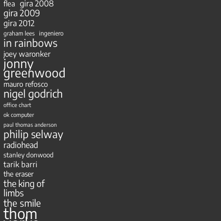
gira 2008
flea
gira 2009
gira 2012
ingeniero
graham lees
in rainbows
joey waronker
jonny
greenwood
mauro refosco
nigel godrich
office chart
ok computer
paul thomas anderson
philip selway
radiohead
stanley donwood
tarik barri
the eraser
the king of
limbs
the smile
thom