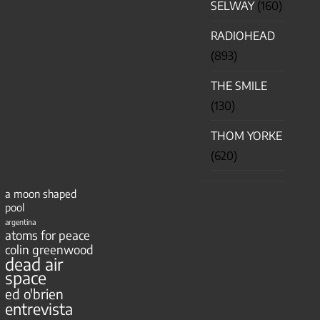
SELWAY
(160)
RADIOHEAD
(893)
THE SMILE
(130)
THOM YORKE
(620)
a moon shaped
pool
argentina
atoms for peace
colin greenwood
dead air
space
ed o'brien
entrevista