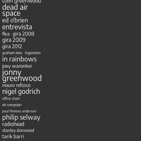
colin greenwood
dead air
space
ed o'brien
entrevista
gira 2008
flea
gira 2009
gira 2012
ingeniero
graham lees
in rainbows
joey waronker
jonny
greenwood
mauro refosco
nigel godrich
office chart
ok computer
paul thomas anderson
philip selway
radiohead
stanley donwood
tarik barri