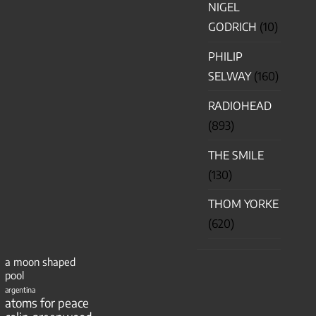
NIGEL
GODRICH
(10)
PHILIP
SELWAY
(160)
RADIOHEAD
(893)
THE SMILE
(130)
THOM YORKE
(620)
a moon shaped
pool
argentina
atoms for peace