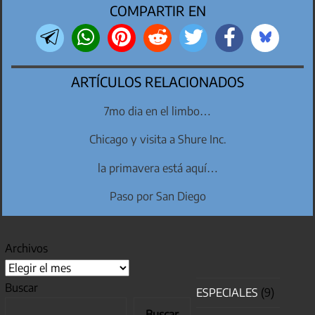
COMPARTIR EN
ARTÍCULOS RELACIONADOS
7mo dia en el limbo…
Chicago y visita a Shure Inc.
la primavera está aquí…
Paso por San Diego
Archivos
Buscar
ESPECIALES
(9)
Buscar