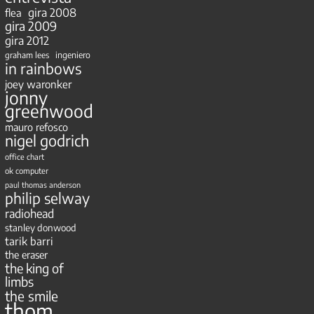
gira 2008
flea
gira 2009
gira 2012
ingeniero
graham lees
in rainbows
joey waronker
jonny
greenwood
mauro refosco
nigel godrich
office chart
ok computer
paul thomas anderson
philip selway
radiohead
stanley donwood
tarik barri
the eraser
the king of
limbs
the smile
thom