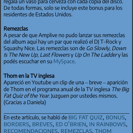
regala un vaso para cerveza con cada copia del disco.
De todas formas, solo se incluye este bonus para los
residentes de Estados Unidos.
Remezclas
A pesar de que Amplive no pudo lanzar sus remezclas
del album aquí hay un par que realizó el DJ T-Rock y
Squashy Nice. Las remezclas son de
Go Slowly
,
Down
Is The New Up
,
Last Flowers
y
Up On The Ladder
y las
podés escuchar en su
MySpace
.
Thom en la TV inglesa
Apareció en Youtube un clip de una – breve – aparición
de Thom en el programa anual de la TV inglesa
The Big
Fat Quiz of the Year
. Juzguen por ustedes mismos.
(Gracias a Daniela)
big fat quiz
,
bonus
,
En este artículo, se habló de
borders
,
breves
,
ed o'brien
,
in rainbows
,
recomendaciones
,
remezclas
,
thom