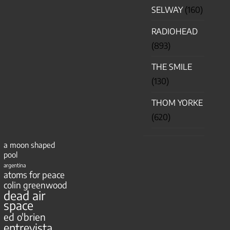
SELWAY
(160)
RADIOHEAD
(893)
THE SMILE
(130)
THOM YORKE
(620)
a moon shaped
pool
argentina
atoms for peace
colin greenwood
dead air
space
ed o'brien
entrevista