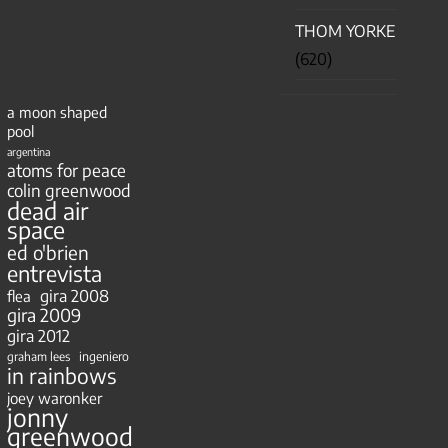
THOM YORKE
(620)
a moon shaped
pool
argentina
atoms for peace
colin greenwood
dead air
space
ed o'brien
entrevista
gira 2008
flea
gira 2009
gira 2012
ingeniero
graham lees
in rainbows
joey waronker
jonny
greenwood