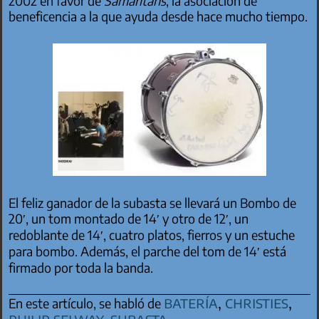
2002 en favor de
Samaritans
, la asociación de
beneficencia a la que ayuda desde hace mucho tiempo.
El feliz ganador de la subasta se llevará un Bombo de
20′, un tom montado de 14′ y otro de 12′, un
redoblante de 14′, cuatro platos, fierros y un estuche
para bombo. Además, el parche del tom de 14′ está
firmado por toda la banda.
batería
,
christies
,
En este artículo, se habló de
philip selway
,
subasta