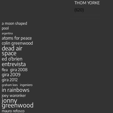
THOM YORKE
(620)
a moon shaped
pool
argentina
atoms for peace
colin greenwood
dead air
space
ed o'brien
entrevista
gira 2008
flea
gira 2009
gira 2012
ingeniero
graham lees
in rainbows
joey waronker
jonny
greenwood
mauro refosco