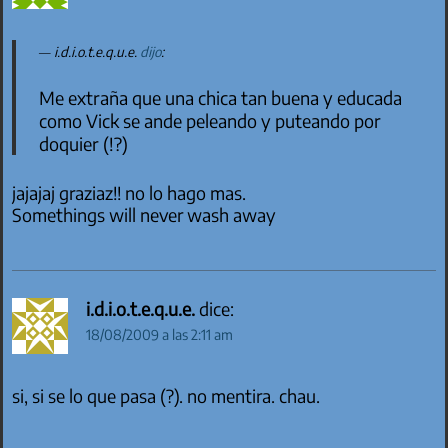
i.d.i.o.t.e.q.u.e.
dijo
:
Me extraña que una chica tan buena y educada
como Vick se ande peleando y puteando por
doquier (!?)
jajajaj graziaz!! no lo hago mas.
Somethings will never wash away
i.d.i.o.t.e.q.u.e.
dice:
18/08/2009 a las 2:11 am
si, si se lo que pasa (?). no mentira. chau.