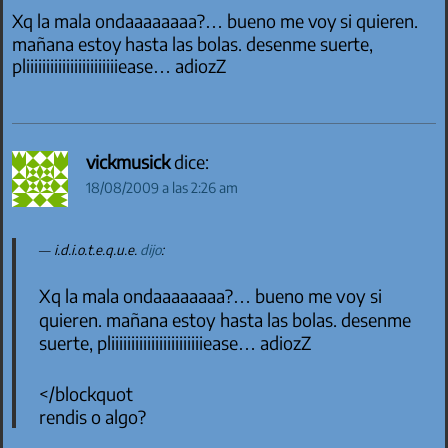
Xq la mala ondaaaaaaaa?… bueno me voy si quieren.
mañana estoy hasta las bolas. desenme suerte,
pliiiiiiiiiiiiiiiiiiiiiiiease… adiozZ
vickmusick
dice:
18/08/2009 a las 2:26 am
i.d.i.o.t.e.q.u.e.
dijo
:
Xq la mala ondaaaaaaaa?… bueno me voy si
quieren. mañana estoy hasta las bolas. desenme
suerte, pliiiiiiiiiiiiiiiiiiiiiiiease… adiozZ
</blockquot
rendis o algo?