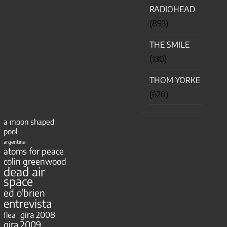
RADIOHEAD
(893)
THE SMILE
(130)
THOM YORKE
(620)
a moon shaped
pool
argentina
atoms for peace
colin greenwood
dead air
space
ed o'brien
entrevista
gira 2008
flea
gira 2009