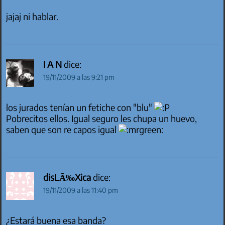
jajaj ni hablar.
I A N
dice:
19/11/2009 a las 9:21 pm
los jurados tenían un fetiche con "blu"
Pobrecitos ellos. Igual seguro les chupa un huevo,
saben que son re capos igual
disLÃ‰Xica
dice:
19/11/2009 a las 11:40 pm
¿Estará buena esa banda?