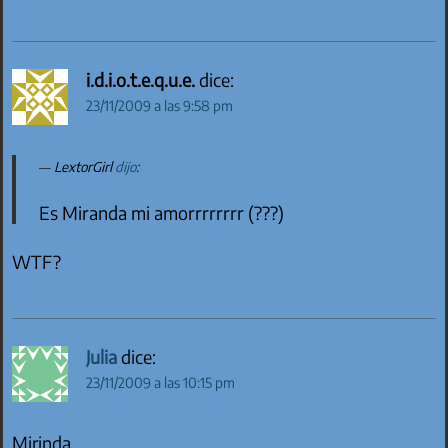
i.d.i.o.t.e.q.u.e.
dice:
23/11/2009 a las 9:58 pm
LextorGirl
dijo
:
Es Miranda mi amorrrrrrrr (???)
WTF?
Julia
dice:
23/11/2009 a las 10:15 pm
Mirinda.