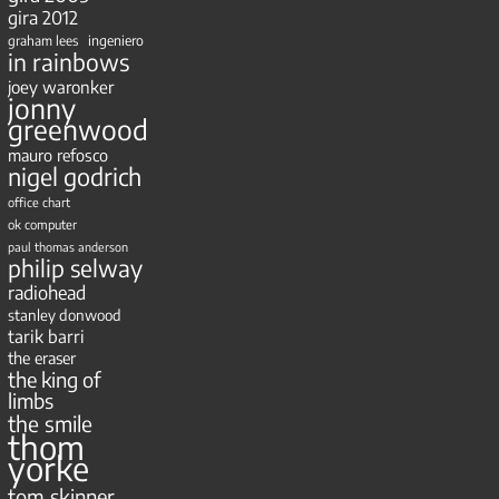
gira 2012
ingeniero
graham lees
in rainbows
joey waronker
jonny
greenwood
mauro refosco
nigel godrich
office chart
ok computer
paul thomas anderson
philip selway
radiohead
stanley donwood
tarik barri
the eraser
the king of
limbs
the smile
thom
yorke
tom skinner