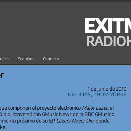
EXIT
RADIO
ciales
Seguinos
Contacto
r
1 de junio de 2010
Noticias
,
Thom Yorke
que componen el proyecto electrónico
Major Lazer
, el
o Diplo, conversó con 6Music News de la BBC 6Music a
zamiento próximo de su EP
Lazers Never Die
, donde
ke.