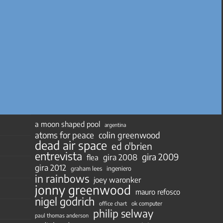
a moon shaped pool
argentina
atoms for peace
colin greenwood
dead air space
ed o'brien
entrevista
gira 2009
gira 2008
flea
gira 2012
ingeniero
graham lees
in rainbows
joey waronker
jonny greenwood
mauro refosco
nigel godrich
ok computer
office chart
philip selway
paul thomas anderson