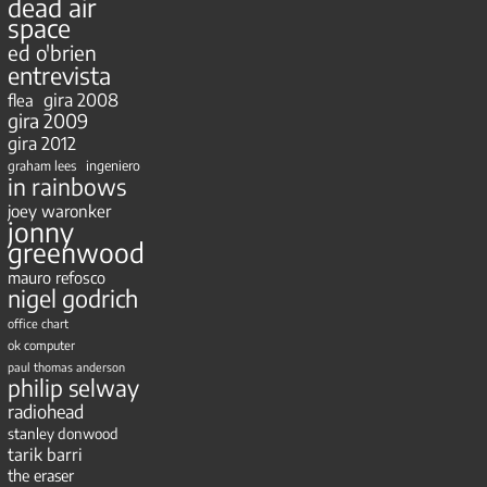
dead air
space
ed o'brien
entrevista
gira 2008
flea
gira 2009
gira 2012
ingeniero
graham lees
in rainbows
joey waronker
jonny
greenwood
mauro refosco
nigel godrich
office chart
ok computer
paul thomas anderson
philip selway
radiohead
stanley donwood
tarik barri
the eraser