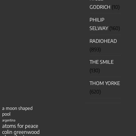
GODRICH
(10)
PHILIP
SELWAY
(160)
RADIOHEAD
(893)
THE SMILE
(130)
THOM YORKE
(620)
a moon shaped
pool
argentina
atoms for peace
colin greenwood