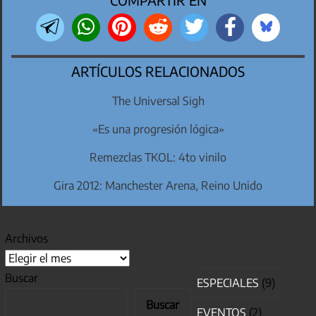
ARTÍCULOS RELACIONADOS
The Universal Sigh
«Es una progresión lógica»
Remezclas TKOL: 4to vinilo
Gira 2012: Manchester Arena, Reino Unido
Archivos
Buscar
ESPECIALES
(9)
Buscar
EVENTOS
(2)