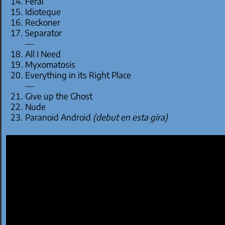
Feral
Idioteque
Reckoner
Separator
—
All I Need
Myxomatosis
Everything in its Right Place
—
Give up the Ghost
Nude
Paranoid Android
(debut en esta gira)