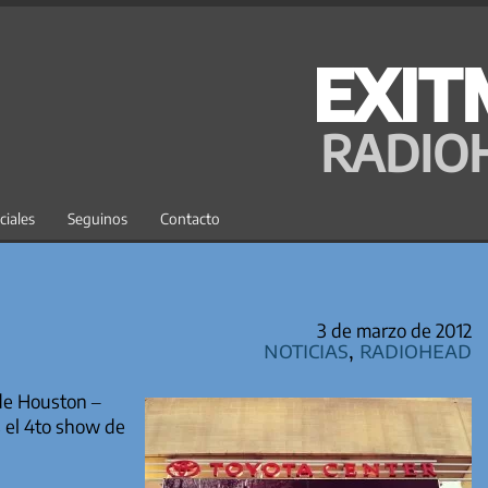
EXIT
RADIO
ciales
Seguinos
Contacto
3 de marzo de 2012
Noticias
,
Radiohead
 de Houston –
s el 4to show de