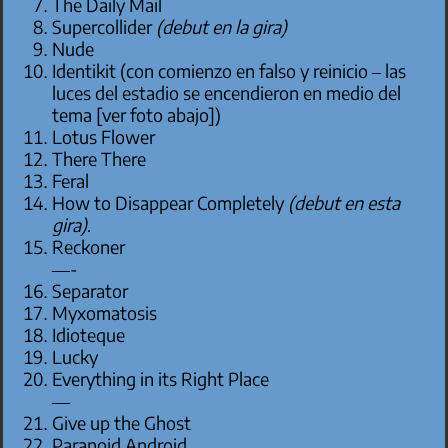
The Daily Mail
Supercollider
(debut en la gira)
Nude
Identikit (con comienzo en falso y reinicio – las
luces del estadio se encendieron en medio del
tema [ver foto abajo])
Lotus Flower
There There
Feral
How to Disappear Completely
(debut en esta
gira)
.
Reckoner
—-
Separator
Myxomatosis
Idioteque
Lucky
Everything in its Right Place
—
Give up the Ghost
Paranoid Android