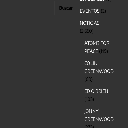
Buscar
EVENTOS
(2)
NOTICIAS
(2.650)
ATOMS FOR
PEACE
(119)
COLIN
GREENWOOD
(60)
ED O'BRIEN
(103)
JONNY
GREENWOOD
(273)