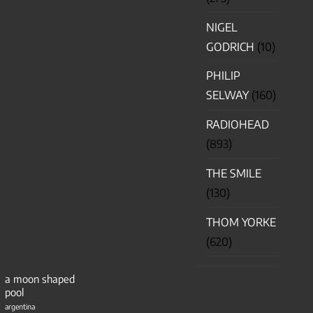
NIGEL
GODRICH
(10)
PHILIP
SELWAY
(160)
RADIOHEAD
(893)
THE SMILE
(130)
THOM YORKE
(620)
a moon shaped
pool
argentina