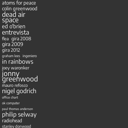
atoms for peace
colin greenwood
dead air
space
ed o'brien
entrevista
gira 2008
flea
gira 2009
gira 2012
ingeniero
graham lees
in rainbows
joey waronker
jonny
greenwood
mauro refosco
nigel godrich
office chart
ok computer
paul thomas anderson
philip selway
radiohead
stanley donwood