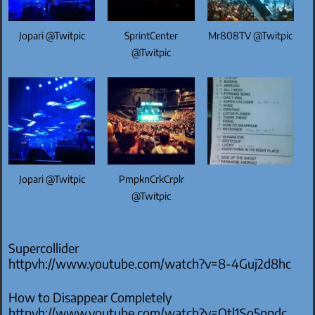
Jopari @Twitpic
SprintCenter
Mr808TV @Twitpic
@Twitpic
Jopari @Twitpic
PmpknCrkCrplr
@Twitpic
Supercollider
httpvh://www.youtube.com/watch?v=8-4Guj2d8hc
How to Disappear Completely
httpvh://www.youtube.com/watch?v=Otl1So5ppdc