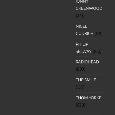
JONNY
GREENWOOD
(273)
NIGEL
GODRICH
(10)
PHILIP
SELWAY
(160)
RADIOHEAD
(893)
THE SMILE
(130)
THOM YORKE
(620)