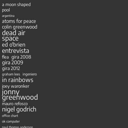
a moon shaped
pool
argentina
atoms for peace
colin greenwood
dead air
space
ed o'brien
entrevista
gira 2008
flea
gira 2009
gira 2012
ingeniero
graham lees
in rainbows
joey waronker
jonny
greenwood
mauro refosco
nigel godrich
office chart
ok computer
paul thomas anderson