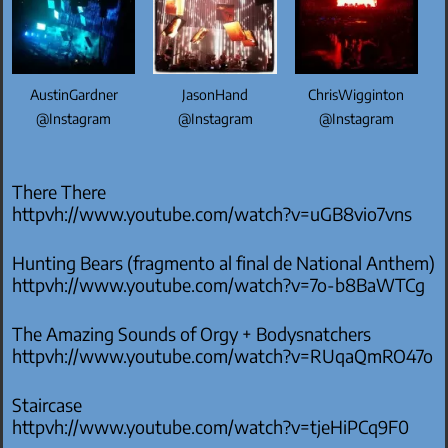
AustinGardner
JasonHand
ChrisWigginton
@Instagram
@Instagram
@Instagram
There There
httpvh://www.youtube.com/watch?v=uGB8vio7vns
Hunting Bears (fragmento al final de National Anthem)
httpvh://www.youtube.com/watch?v=7o-b8BaWTCg
The Amazing Sounds of Orgy + Bodysnatchers
httpvh://www.youtube.com/watch?v=RUqaQmRO47o
Staircase
httpvh://www.youtube.com/watch?v=tjeHiPCq9F0