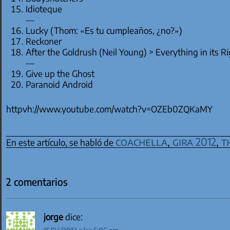
Idioteque
—
Lucky (Thom: «Es tu cumpleaños, ¿no?»)
Reckoner
After the Goldrush (Neil Young) > Everything in its Ri
—
Give up the Ghost
Paranoid Android
httpvh://www.youtube.com/watch?v=OZEb0ZQKaMY
coachella
,
gira 2012
,
t
En este artículo, se habló de
2 comentarios
jorge
dice: