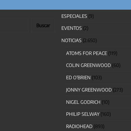
ESPECIALES
(9)
Buscar
EVENTOS
(2)
NOTICIAS
(2.650)
ATOMS FOR PEACE
(119)
COLIN GREENWOOD
(60)
ED O'BRIEN
(103)
JONNY GREENWOOD
(273)
NIGEL GODRICH
(10)
PHILIP SELWAY
(160)
RADIOHEAD
(893)