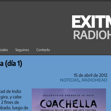
EXIT
RADIO
ciales
Seguinos
Contacto
a (día 1)
15 de abril de 2012
Noticias
,
Radiohead
dad de Indio
 gira, y cabe
 2 fines de
ábado, luego de