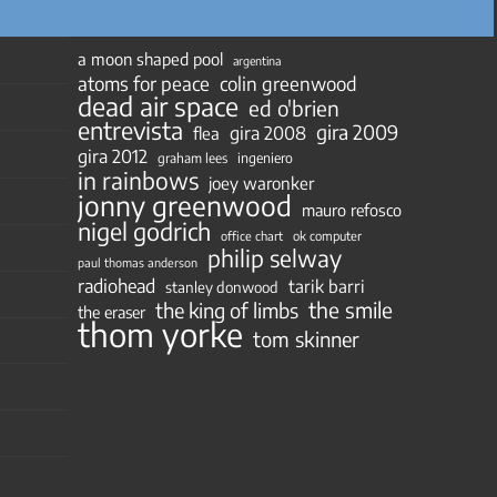
a moon shaped pool
argentina
atoms for peace
colin greenwood
dead air space
ed o'brien
entrevista
gira 2009
gira 2008
flea
gira 2012
ingeniero
graham lees
in rainbows
joey waronker
jonny greenwood
mauro refosco
nigel godrich
ok computer
office chart
philip selway
paul thomas anderson
radiohead
tarik barri
stanley donwood
the smile
the king of limbs
the eraser
thom yorke
tom skinner