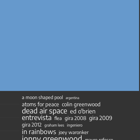
a moon shaped pool
argentina
atoms for peace
colin greenwood
dead air space
ed o'brien
entrevista
gira 2009
gira 2008
flea
gira 2012
ingeniero
graham lees
in rainbows
joey waronker
jonny greenwood
mauro refosco