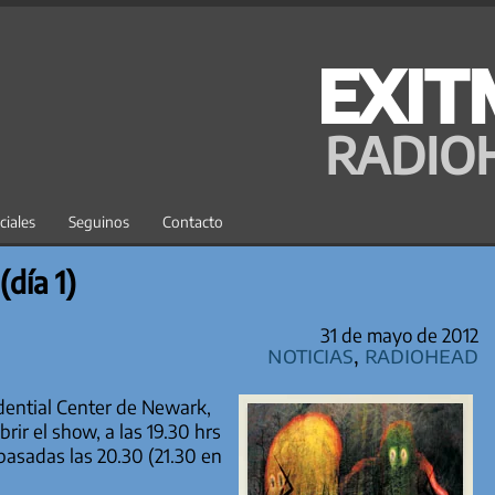
EXIT
RADIO
ciales
Seguinos
Contacto
(día 1)
31 de mayo de 2012
Noticias
,
Radiohead
udential Center de Newark,
ir el show, a las 19.30 hrs
asadas las 20.30 (21.30 en