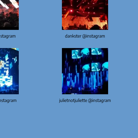
nstagram
dankster @instagram
nstagram
julietnotjuliette @instagram