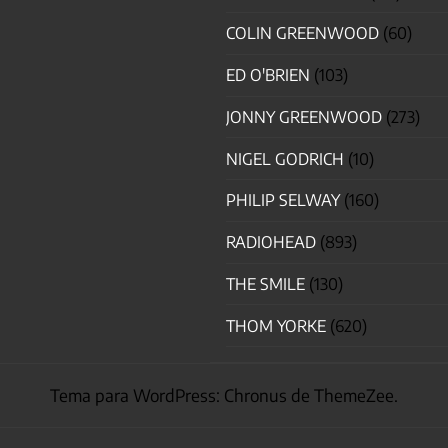
COLIN GREENWOOD
(60)
ED O'BRIEN
(103)
JONNY GREENWOOD
(273)
NIGEL GODRICH
(10)
PHILIP SELWAY
(160)
RADIOHEAD
(893)
THE SMILE
(130)
THOM YORKE
(620)
Tema para WordPress: Chronus de ThemeZee.