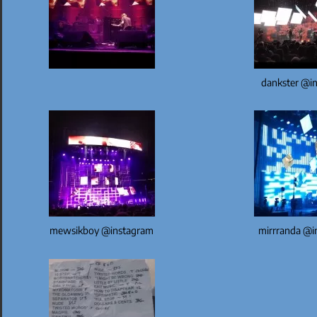
dankster @i
mewsikboy @instagram
mirrranda @i