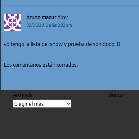
bruno mazur
dice:
02/06/2012 a las 2:33 am
yo tengo la lista del show y prueba de sonidooo :D
Los comentarios están cerrados.
Archivos
Buscar