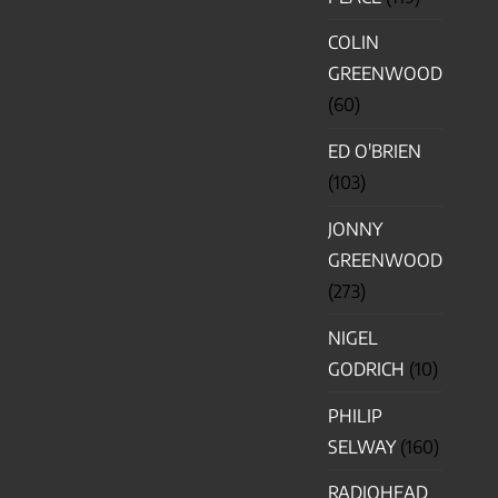
COLIN
GREENWOOD
(60)
ED O'BRIEN
(103)
JONNY
GREENWOOD
(273)
NIGEL
GODRICH
(10)
PHILIP
SELWAY
(160)
RADIOHEAD