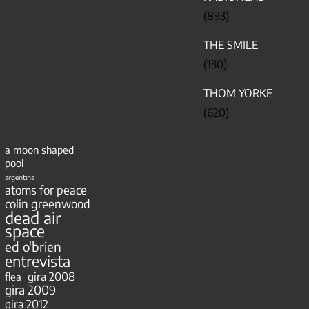
(893)
THE SMILE
(130)
THOM YORKE
(620)
a moon shaped
pool
argentina
atoms for peace
colin greenwood
dead air
space
ed o'brien
entrevista
gira 2008
flea
gira 2009
gira 2012