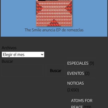
The Smile anuncia EP de remezclas
Archivos
Buscar
ESPECIALES
(9)
Buscar
EVENTOS
(2)
NOTICIAS
(2.650)
ATOMS FOR
PEACE
(119)