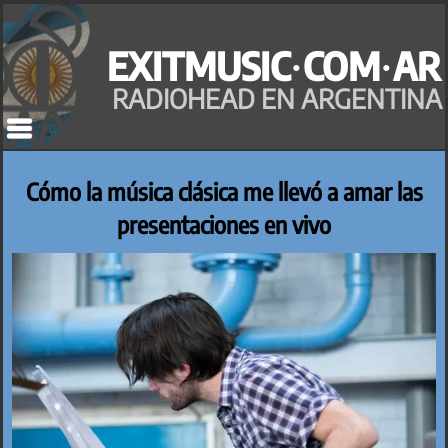
Saltar
al
EXITMUSIC·COM·AR
contenido
RADIOHEAD EN ARGENTINA
Cómo la música clásica me llevó a amar las
presentaciones en vivo