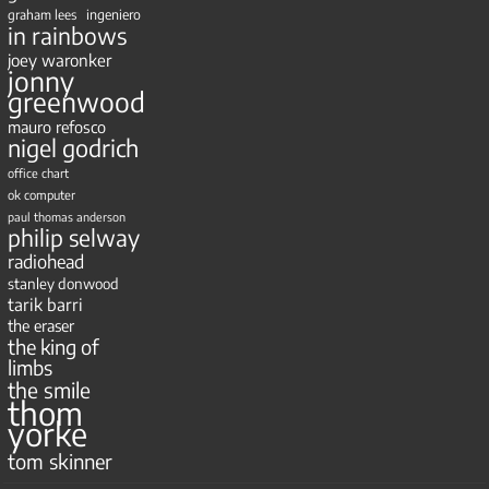
ingeniero
graham lees
in rainbows
joey waronker
jonny
greenwood
mauro refosco
nigel godrich
office chart
ok computer
paul thomas anderson
philip selway
radiohead
stanley donwood
tarik barri
the eraser
the king of
limbs
the smile
thom
yorke
tom skinner