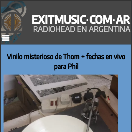
Saltar
al
EXITMUSIC·COM·AR
contenido
RADIOHEAD EN ARGENTINA
Vinilo misterioso de Thom + fechas en vivo
para Phil