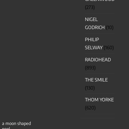
(273)
NIGEL
GODRICH
(10)
PHILIP
SELWAY
(160)
RADIOHEAD
(893)
THE SMILE
(130)
THOM YORKE
(620)
a moon shaped
pool