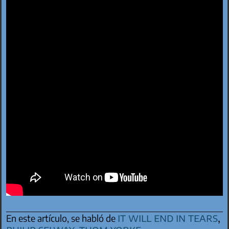
it will end in tears
,
En este artículo, se habló de