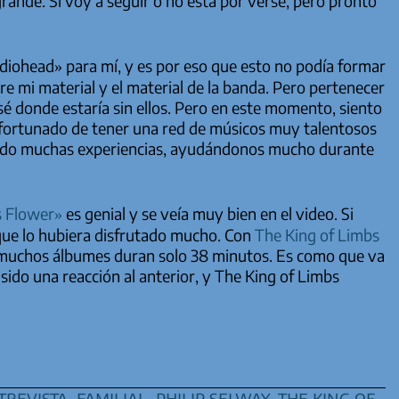
rande. Si voy a seguir o no está por verse, pero pronto
ohead» para mí, y es por eso que esto no podía formar
e mi material y el material de la banda. Pero pertenecer
sé donde estaría sin ellos. Pero en este momento, siento
afortunado de tener una red de músicos muy talentosos
tido muchas experiencias, ayudándonos mucho durante
s Flower»
es genial y se veía muy bien en el video. Si
 que lo hubiera disfrutado mucho. Con
The King of Limbs
 muchos álbumes duran solo 38 minutos. Es como que va
sido una reacción al anterior, y
The King of Limbs
trevista
,
familial
,
philip selway
,
the king of