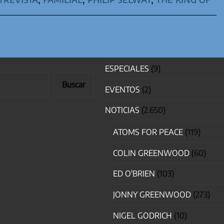
ESPECIALES
(9)
Buscar
EVENTOS
(2)
NOTICIAS
(2.650)
ATOMS FOR PEACE
(119)
COLIN GREENWOOD
(60)
ED O'BRIEN
(103)
JONNY GREENWOOD
(273)
NIGEL GODRICH
(10)