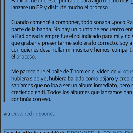
Familial
, de que es el puntapié para algo mucho más g
lanzaré un EP y disfruté mucho el proceso.
Cuando comencé a componer, todo sonaba «poco Radi
parte de la banda. No hay un punto de encuentro entr
a Radiohead siempre fue el rol indicado para mí y no 
que grabar y presentarme solo era lo correcto. Soy 
con quienes desarrollar mi música y hemos compar
el proceso.
Me parece que el baile de Thom en el video de
«Lotu
hubiera sido yo, hubiera bailado como pájaro y creo
sabíamos que no iba a ser un álbum inmediato, pero
creciendo en ti. Todos los álbumes que lanzamos han 
continúa con eso.
via
Drowned in Sound
.
drowned in sound
,
en
En este artículo, se habló de