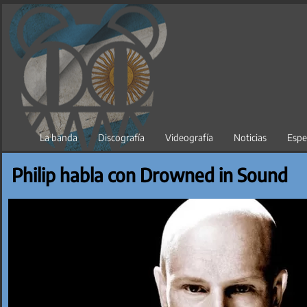
Saltar
al
contenido
La banda
Discografía
Videografía
Noticias
Espe
Philip habla con Drowned in Sound