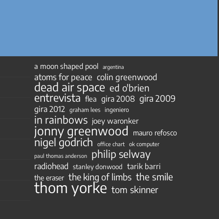
a moon shaped pool
argentina
atoms for peace
colin greenwood
dead air space
ed o'brien
entrevista
gira 2009
gira 2008
flea
gira 2012
ingeniero
graham lees
in rainbows
joey waronker
jonny greenwood
mauro refosco
nigel godrich
ok computer
office chart
philip selway
paul thomas anderson
radiohead
tarik barri
stanley donwood
the smile
the king of limbs
the eraser
thom yorke
tom skinner