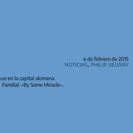
4 de febrero de 2015
Noticias
,
Philip Selway
use
en la capital alemana.
e
Familial,
«By Some Miracle».