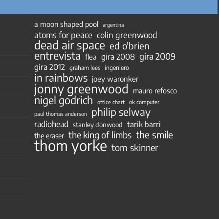
a moon shaped pool
argentina
atoms for peace
colin greenwood
dead air space
ed o'brien
entrevista
gira 2009
gira 2008
flea
gira 2012
ingeniero
graham lees
in rainbows
joey waronker
jonny greenwood
mauro refosco
nigel godrich
ok computer
office chart
philip selway
paul thomas anderson
radiohead
tarik barri
stanley donwood
the smile
the king of limbs
the eraser
thom yorke
tom skinner