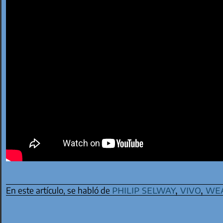
philip selway
,
vivo
,
we
En este artículo, se habló de