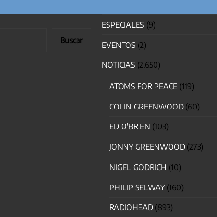
ESPECIALES
(9)
Buscar
EVENTOS
(2)
NOTICIAS
(2.650)
ATOMS FOR PEACE
(119)
COLIN GREENWOOD
(60)
ED O'BRIEN
(103)
JONNY GREENWOOD
(273)
NIGEL GODRICH
(10)
PHILIP SELWAY
(160)
RADIOHEAD
(893)