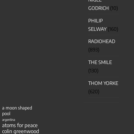
GODRICH
(10)
PHILIP
SELWAY
(160)
RADIOHEAD
(893)
THE SMILE
(130)
THOM YORKE
(620)
a moon shaped
pool
argentina
atoms for peace
colin greenwood