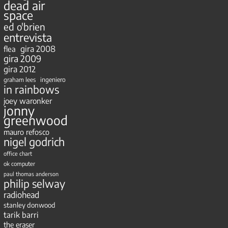
dead air
space
ed o'brien
entrevista
gira 2008
flea
gira 2009
gira 2012
ingeniero
graham lees
in rainbows
joey waronker
jonny
greenwood
mauro refosco
nigel godrich
office chart
ok computer
paul thomas anderson
philip selway
radiohead
stanley donwood
tarik barri
the eraser