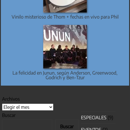
Vinilo misterioso de Thom + fechas en vivo para Phil
La felicidad en Junun, según Anderson, Greenwood,
Godrich y Ben-Tzur
Archivos
Buscar
ESPECIALES
(9)
Buscar
EVENTOS
(2)