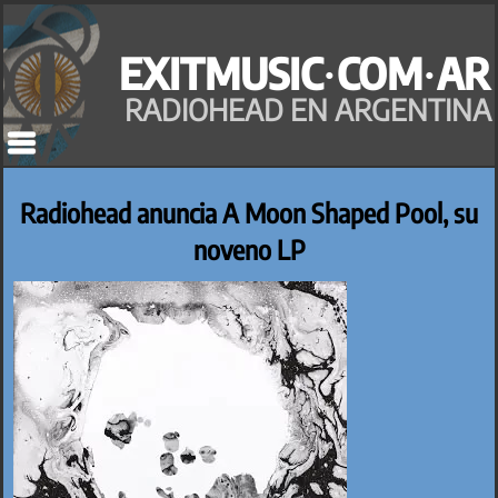
Saltar
al
EXITMUSIC·COM·AR
contenido
RADIOHEAD EN ARGENTINA
Radiohead anuncia A Moon Shaped Pool, su
noveno LP