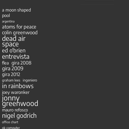
a moon shaped
pool
argentina
atoms for peace
colin greenwood
dead air
space
ed o'brien
entrevista
gira 2008
flea
gira 2009
gira 2012
ingeniero
graham lees
in rainbows
joey waronker
jonny
greenwood
mauro refosco
nigel godrich
office chart
ok computer