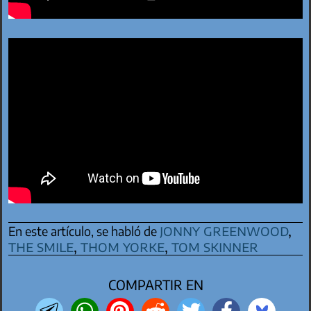
jonny greenwood
,
En este artículo, se habló de
the smile
,
thom yorke
,
tom skinner
COMPARTIR EN