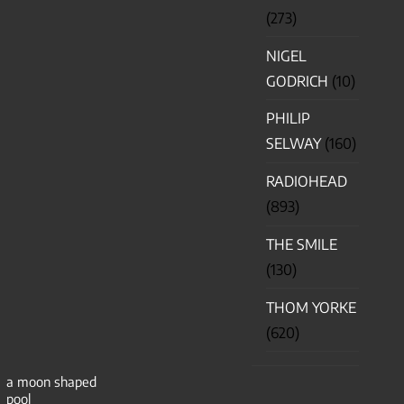
(273)
NIGEL
GODRICH
(10)
PHILIP
SELWAY
(160)
RADIOHEAD
(893)
THE SMILE
(130)
THOM YORKE
(620)
a moon shaped
pool