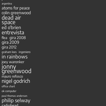
argentina
atoms for peace
colin greenwood
dead air
space
ed o'brien
entrevista
gira 2008
flea
gira 2009
gira 2012
ingeniero
graham lees
in rainbows
joey waronker
jonny
greenwood
mauro refosco
nigel godrich
office chart
ok computer
paul thomas anderson
philip selway
radiohead