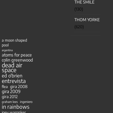
THE SMILE
(130)
THOM YORKE
(620)
a moon shaped
pool
argentina
atoms for peace
colin greenwood
dead air
space
ed o'brien
entrevista
gira 2008
flea
gira 2009
gira 2012
ingeniero
graham lees
in rainbows
joey waronker