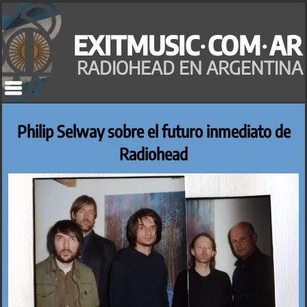
Saltar
al
EXITMUSIC·COM·AR
contenido
RADIOHEAD EN ARGENTINA
Philip Selway sobre el futuro inmediato de
Radiohead