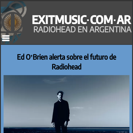
Saltar
al
EXITMUSIC·COM·AR
contenido
RADIOHEAD EN ARGENTINA
Ed O’Brien alerta sobre el futuro de
Radiohead