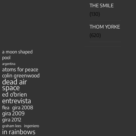
THE SMILE
(130)
THOM YORKE
(620)
a moon shaped
pool
argentina
atoms for peace
colin greenwood
dead air
space
ed o'brien
entrevista
gira 2008
flea
gira 2009
gira 2012
ingeniero
graham lees
in rainbows