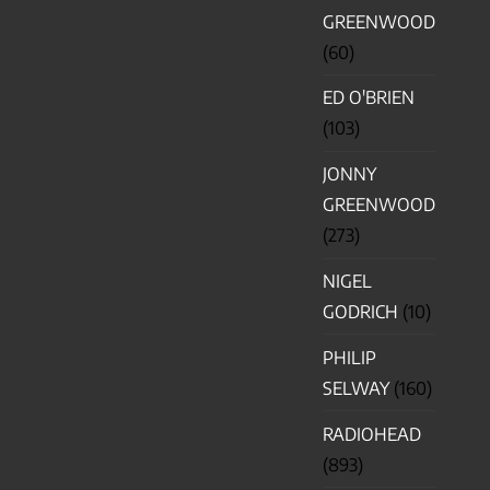
GREENWOOD
(60)
ED O'BRIEN
(103)
JONNY
GREENWOOD
(273)
NIGEL
GODRICH
(10)
PHILIP
SELWAY
(160)
RADIOHEAD
(893)