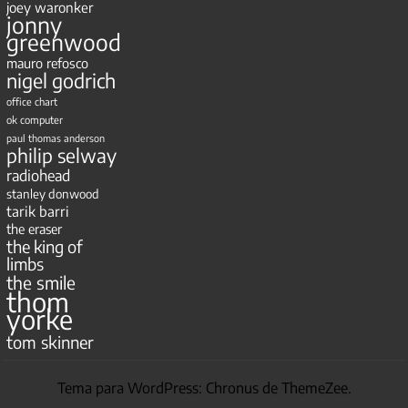
joey waronker
jonny
greenwood
mauro refosco
nigel godrich
office chart
ok computer
paul thomas anderson
philip selway
radiohead
stanley donwood
tarik barri
the eraser
the king of
limbs
the smile
thom
yorke
tom skinner
Tema para WordPress: Chronus de ThemeZee.