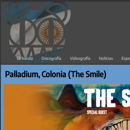
Saltar
al
contenido
La banda
Discografía
Videografía
Noticias
Espe
Palladium, Colonia (The Smile)