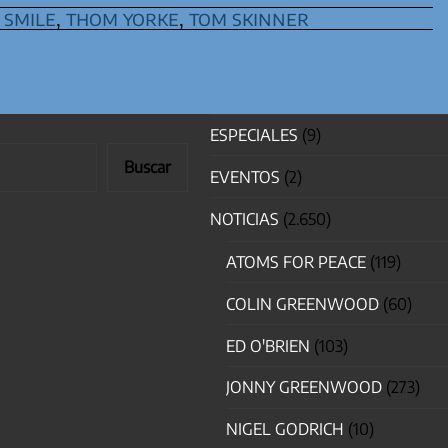
 smile
,
thom yorke
,
tom skinner
ESPECIALES
(9)
Buscar
EVENTOS
(2)
NOTICIAS
(2.650)
ATOMS FOR PEACE
(119)
COLIN GREENWOOD
(60)
ED O'BRIEN
(103)
JONNY GREENWOOD
(273)
NIGEL GODRICH
(10)