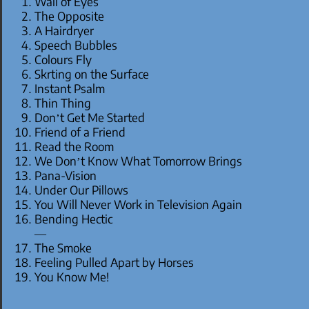
Wall of Eyes
The Opposite
A Hairdryer
Speech Bubbles
Colours Fly
Skrting on the Surface
Instant Psalm
Thin Thing
Don’t Get Me Started
Friend of a Friend
Read the Room
We Don’t Know What Tomorrow Brings
Pana-Vision
Under Our Pillows
You Will Never Work in Television Again
Bending Hectic
—
The Smoke
Feeling Pulled Apart by Horses
You Know Me!