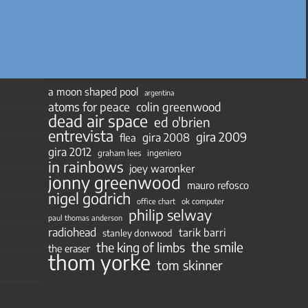
a moon shaped pool
argentina
atoms for peace
colin greenwood
dead air space
ed o'brien
entrevista
gira 2009
gira 2008
flea
gira 2012
ingeniero
graham lees
in rainbows
joey waronker
jonny greenwood
mauro refosco
nigel godrich
ok computer
office chart
philip selway
paul thomas anderson
radiohead
tarik barri
stanley donwood
the smile
the king of limbs
the eraser
thom yorke
tom skinner