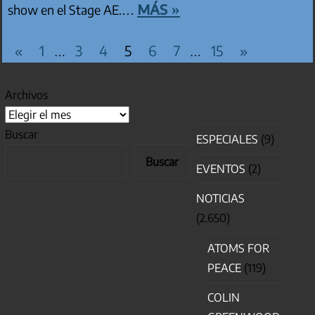
más »
show en el Stage AE.…
PAGINACIÓN DE ENTRADAS
Entradas
Entradas
«
1
3
4
5
6
7
15
»
…
…
anteriores
siguientes
Archivos
Buscar
ESPECIALES
(9)
Buscar
EVENTOS
(2)
NOTICIAS
(2.650)
ATOMS FOR
PEACE
(119)
COLIN