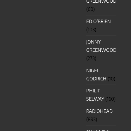
GREENWOOD
(60)
ED O'BRIEN
(103)
JONNY
GREENWOOD
(273)
NIGEL
GODRICH
(10)
PHILIP
SELWAY
(160)
RADIOHEAD
(893)