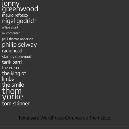
jonny
greenwood
mauro refosco
nigel godrich
office chart
ok computer
paul thomas anderson
philip selway
radiohead
stanley donwood
tarik barri
the eraser
the king of
limbs
the smile
thom
yorke
tom skinner
Tema para WordPress: Chronus de ThemeZee.