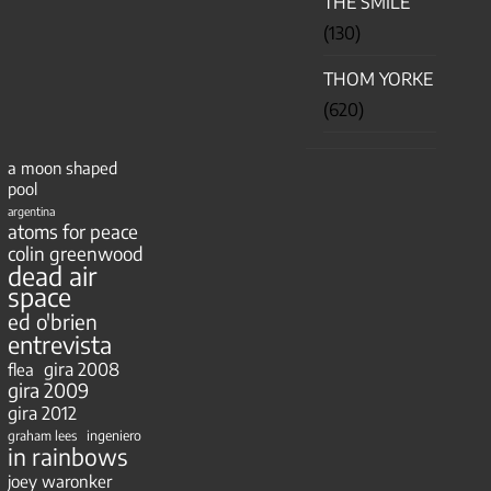
THE SMILE
(130)
THOM YORKE
(620)
a moon shaped
pool
argentina
atoms for peace
colin greenwood
dead air
space
ed o'brien
entrevista
gira 2008
flea
gira 2009
gira 2012
ingeniero
graham lees
in rainbows
joey waronker