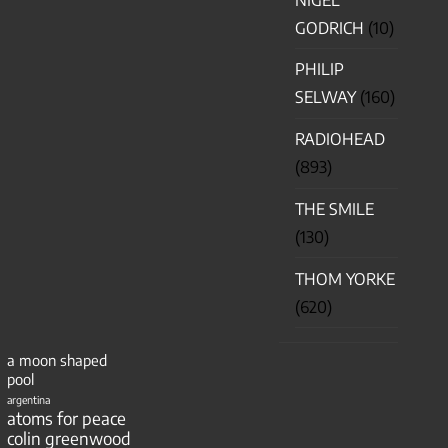
GODRICH
(10)
PHILIP
SELWAY
(160)
RADIOHEAD
(893)
THE SMILE
(130)
THOM YORKE
(620)
a moon shaped
pool
argentina
atoms for peace
colin greenwood