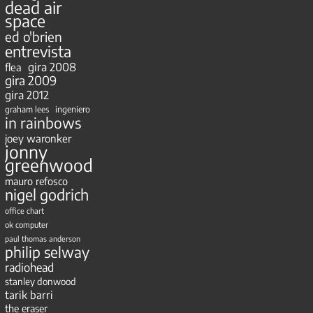
dead air
space
ed o'brien
entrevista
gira 2008
flea
gira 2009
gira 2012
ingeniero
graham lees
in rainbows
joey waronker
jonny
greenwood
mauro refosco
nigel godrich
office chart
ok computer
paul thomas anderson
philip selway
radiohead
stanley donwood
tarik barri
the eraser