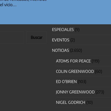
el vicio…
ESPECIALES
(9)
Buscar
EVENTOS
(2)
NOTICIAS
(2.650)
ATOMS FOR PEACE
(119)
COLIN GREENWOOD
(60)
ED O'BRIEN
(103)
JONNY GREENWOOD
(273)
NIGEL GODRICH
(10)