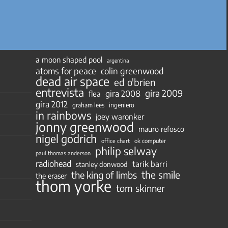
a moon shaped pool
argentina
atoms for peace
colin greenwood
dead air space
ed o'brien
entrevista
gira 2009
gira 2008
flea
gira 2012
ingeniero
graham lees
in rainbows
joey waronker
jonny greenwood
mauro refosco
nigel godrich
ok computer
office chart
philip selway
paul thomas anderson
radiohead
tarik barri
stanley donwood
the smile
the king of limbs
the eraser
thom yorke
tom skinner