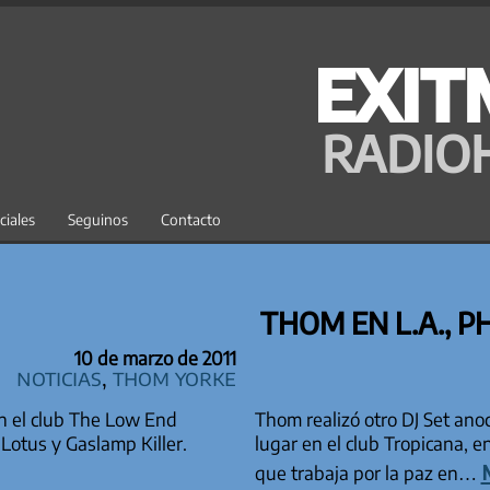
EXIT
RADIO
ciales
Seguinos
Contacto
THOM EN L.A., P
10 de marzo de 2011
Noticias
,
Thom Yorke
n el club The Low End
Thom realizó otro DJ Set ano
Lotus y Gaslamp Killer.
lugar en el club Tropicana, 
que trabaja por la paz en…