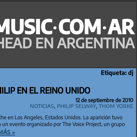
MUSIC·COM·AR
HEAD EN ARGENTINA
Etiqueta:
dj
HILIP EN EL REINO UNIDO
12 de septiembre de 2010
Noticias
,
Philip Selway
,
Thom Yorke
che en Los Angeles, Estados Unidos. La aparición tuvo
en un evento organizado por The Voice Project, un grupo
más »