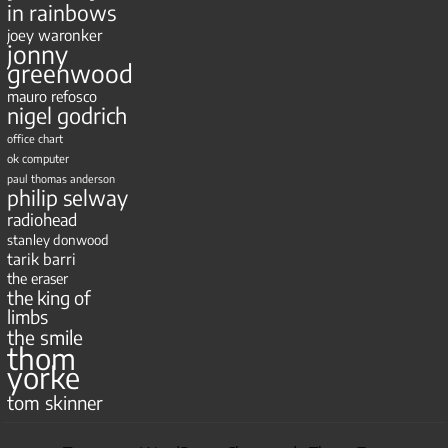
in rainbows
joey waronker
jonny
greenwood
mauro refosco
nigel godrich
office chart
ok computer
paul thomas anderson
philip selway
radiohead
stanley donwood
tarik barri
the eraser
the king of
limbs
the smile
thom
yorke
tom skinner