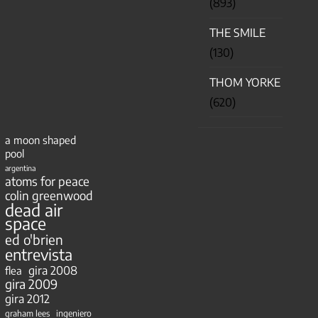
(893)
THE SMILE
(130)
THOM YORKE
(620)
a moon shaped
pool
argentina
atoms for peace
colin greenwood
dead air
space
ed o'brien
entrevista
gira 2008
flea
gira 2009
gira 2012
ingeniero
graham lees