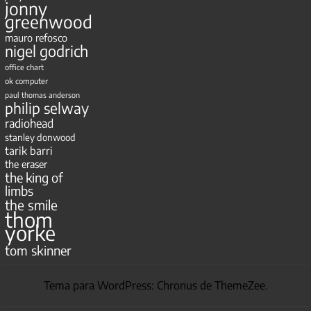
jonny
greenwood
mauro refosco
nigel godrich
office chart
ok computer
paul thomas anderson
philip selway
radiohead
stanley donwood
tarik barri
the eraser
the king of
limbs
the smile
thom
yorke
tom skinner
Tema para WordPress: Chronus de ThemeZee.