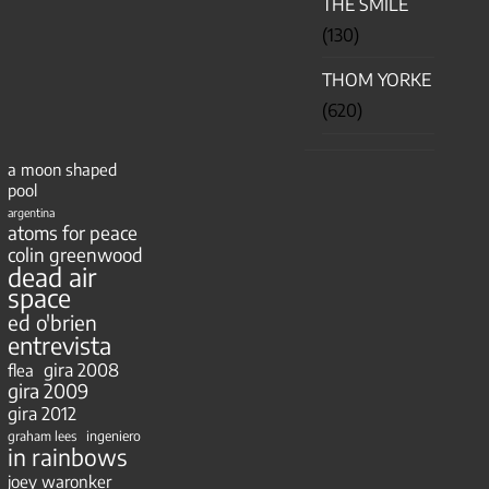
THE SMILE
(130)
THOM YORKE
(620)
a moon shaped
pool
argentina
atoms for peace
colin greenwood
dead air
space
ed o'brien
entrevista
gira 2008
flea
gira 2009
gira 2012
ingeniero
graham lees
in rainbows
joey waronker