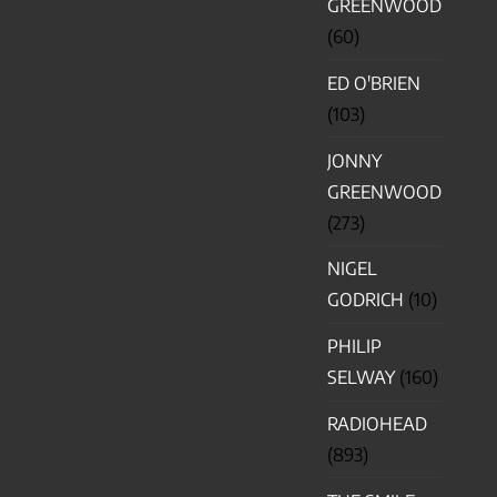
GREENWOOD
(60)
ED O'BRIEN
(103)
JONNY
GREENWOOD
(273)
NIGEL
GODRICH
(10)
PHILIP
SELWAY
(160)
RADIOHEAD
(893)