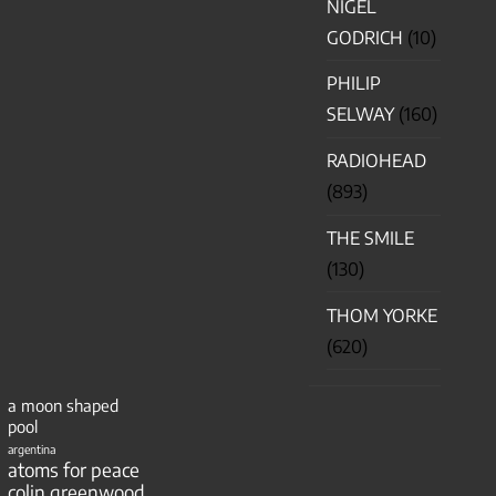
NIGEL
GODRICH
(10)
PHILIP
SELWAY
(160)
RADIOHEAD
(893)
THE SMILE
(130)
THOM YORKE
(620)
a moon shaped
pool
argentina
atoms for peace
colin greenwood