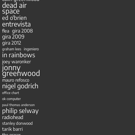
dead air
space
ed o'brien
entrevista
gira 2008
flea
gira 2009
gira 2012
ingeniero
graham lees
in rainbows
joey waronker
jonny
greenwood
mauro refosco
nigel godrich
office chart
ok computer
paul thomas anderson
philip selway
radiohead
stanley donwood
tarik barri
the eraser