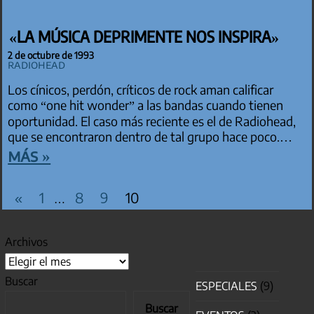
«LA MÚSICA DEPRIMENTE NOS INSPIRA»
2 de octubre de 1993
Radiohead
Los cínicos, perdón, críticos de rock aman calificar
como “one hit wonder” a las bandas cuando tienen
oportunidad. El caso más reciente es el de Radiohead,
que se encontraron dentro de tal grupo hace poco.…
más »
PAGINACIÓN DE ENTRADAS
Entradas
«
1
8
9
10
…
anteriores
Archivos
Buscar
ESPECIALES
(9)
Buscar