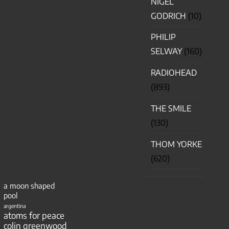
NIGEL
GODRICH
(10)
PHILIP
SELWAY
(160)
RADIOHEAD
(893)
THE SMILE
(130)
THOM YORKE
(620)
a moon shaped
pool
argentina
atoms for peace
colin greenwood