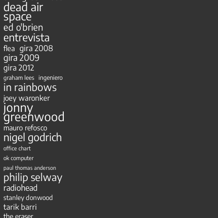
dead air
space
ed o'brien
entrevista
gira 2008
flea
gira 2009
gira 2012
ingeniero
graham lees
in rainbows
joey waronker
jonny
greenwood
mauro refosco
nigel godrich
office chart
ok computer
paul thomas anderson
philip selway
radiohead
stanley donwood
tarik barri
the eraser