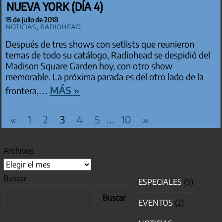
NUEVA YORK (DÍA 4)
15 de julio de 2018
Noticias
,
Radiohead
Después de tres shows con setlists que reunieron
temas de todo su catálogo, Radiohead se despidió del
Madison Square Garden hoy, con otro show
memorable. La próxima parada es del otro lado de la
más »
frontera,…
PAGINACIÓN DE ENTRADAS
Entradas
Entradas
«
1
2
3
4
5
10
»
…
anteriores
siguientes
Archivos
Buscar
ESPECIALES
(9)
Buscar
EVENTOS
(2)