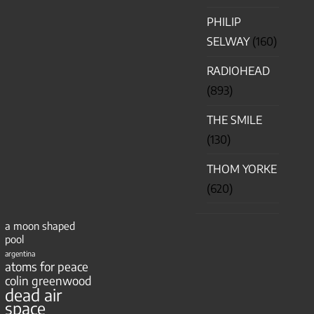
PHILIP
SELWAY
(160)
RADIOHEAD
(893)
THE SMILE
(130)
THOM YORKE
(620)
a moon shaped
pool
argentina
atoms for peace
colin greenwood
dead air
space