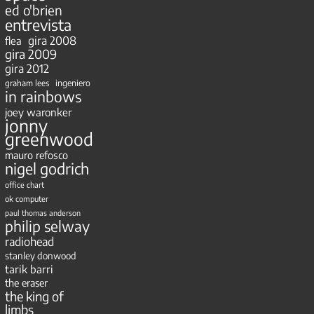
ed o'brien
entrevista
gira 2008
flea
gira 2009
gira 2012
ingeniero
graham lees
in rainbows
joey waronker
jonny
greenwood
mauro refosco
nigel godrich
office chart
ok computer
paul thomas anderson
philip selway
radiohead
stanley donwood
tarik barri
the eraser
the king of
limbs