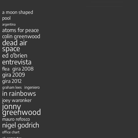
a moon shaped
pool
argentina
atoms for peace
colin greenwood
dead air
space
ed o'brien
entrevista
gira 2008
flea
gira 2009
gira 2012
ingeniero
graham lees
in rainbows
joey waronker
jonny
greenwood
mauro refosco
nigel godrich
office chart