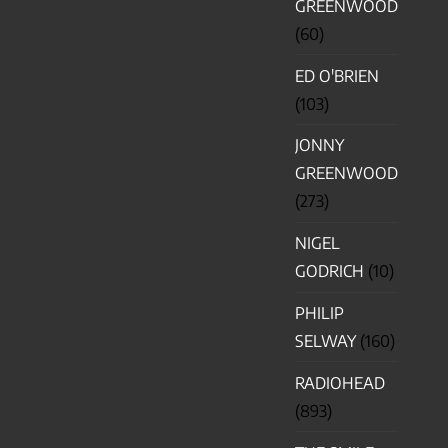
GREENWOOD
(60)
ED O'BRIEN
(103)
JONNY
GREENWOOD
(273)
NIGEL
GODRICH
(10)
PHILIP
SELWAY
(160)
RADIOHEAD
(893)