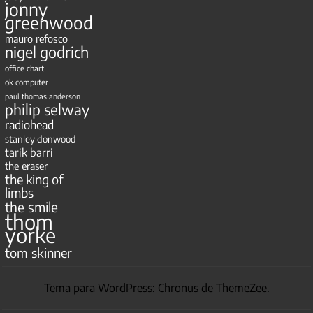
jonny
greenwood
mauro refosco
nigel godrich
office chart
ok computer
paul thomas anderson
philip selway
radiohead
stanley donwood
tarik barri
the eraser
the king of
limbs
the smile
thom
yorke
tom skinner
Tema para WordPress: Chronus de ThemeZee.