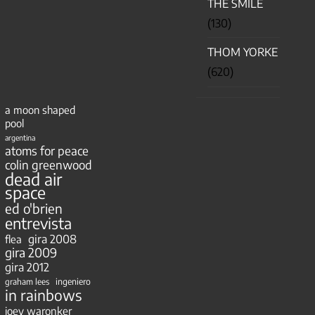
THE SMILE
(130)
THOM YORKE
(620)
a moon shaped
pool
argentina
atoms for peace
colin greenwood
dead air
space
ed o'brien
entrevista
gira 2008
flea
gira 2009
gira 2012
ingeniero
graham lees
in rainbows
joey waronker