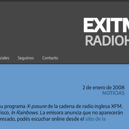
EXIT
RADIO
ciales
Seguinos
Contacto
2 de enero de 2008
Noticias
 su programa
X-posure
de la cadena de radio inglesa XFM.
disco,
In Rainbows
. La emisora anuncia que no aparecerán
nteresado, podés escuchar online desde el
sitio de la