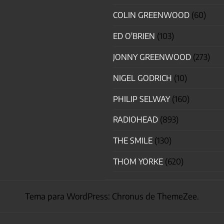
COLIN GREENWOOD
(60)
ED O'BRIEN
(103)
JONNY GREENWOOD
(273)
NIGEL GODRICH
(10)
PHILIP SELWAY
(160)
RADIOHEAD
(893)
THE SMILE
(130)
THOM YORKE
(620)
Tema para WordPress: Chronus de ThemeZee.