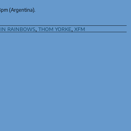
8pm (Argentina).
,
in rainbows
,
thom yorke
,
xfm