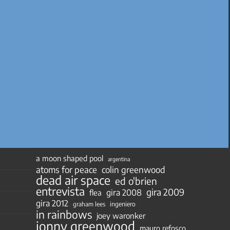
a moon shaped pool
argentina
atoms for peace
colin greenwood
dead air space
ed o'brien
entrevista
gira 2009
gira 2008
flea
gira 2012
ingeniero
graham lees
in rainbows
joey waronker
jonny greenwood
mauro refosco