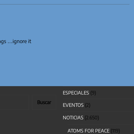
tags …ignore it
ESPECIALES
(9)
Buscar
EVENTOS
(2)
NOTICIAS
(2.650)
ATOMS FOR PEACE
(119)