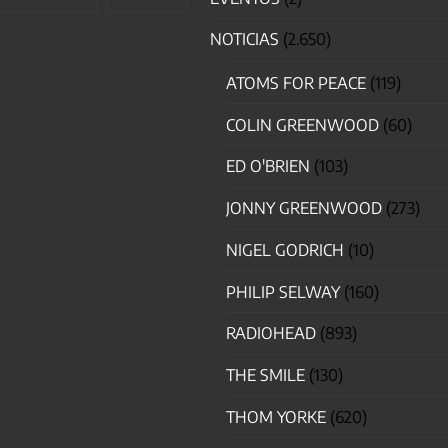
NOTICIAS
(2.650)
ATOMS FOR PEACE
(119)
COLIN GREENWOOD
(60)
ED O'BRIEN
(103)
JONNY GREENWOOD
(273)
NIGEL GODRICH
(10)
PHILIP SELWAY
(160)
RADIOHEAD
(893)
THE SMILE
(130)
THOM YORKE
(620)