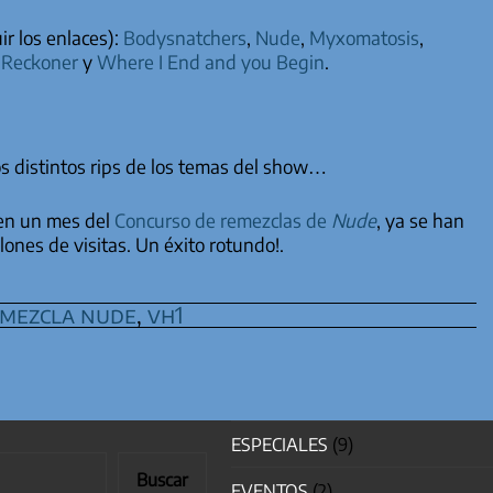
r los enlaces):
Bodysnatchers
,
Nude
,
Myxomatosis
,
,
Reckoner
y
Where I End and you Begin
.
s distintos rips de los temas del show…
en un mes del
Concurso de remezclas de
Nude
, ya se han
lones de visitas. Un éxito rotundo!.
mezcla nude
,
vh1
ESPECIALES
(9)
Buscar
EVENTOS
(2)