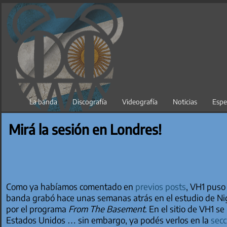
Saltar
al
contenido
La banda
Discografía
Videografía
Noticias
Espe
Mirá la sesión en Londres!
Como ya habíamos comentado en
previos posts
, VH1 puso 
banda grabó hace unas semanas atrás en el estudio de Nig
por el programa
From The Basement
. En el sitio de VH1 s
Estados Unidos … sin embargo, ya podés verlos en la
secc