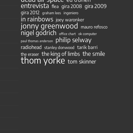
entrevista
gira 2009
gira 2008
flea
gira 2012
ingeniero
graham lees
in rainbows
joey waronker
jonny greenwood
mauro refosco
nigel godrich
ok computer
office chart
philip selway
paul thomas anderson
radiohead
tarik barri
stanley donwood
the smile
the king of limbs
the eraser
thom yorke
tom skinner