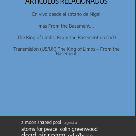
ARTÍCULOS RELACIONADOS
En vivo desde el sótano de Nigel
más From the Basement…
The King of Limbs: From the Basement en DVD
Transmisión (US/UK) The King of Limbs – From the
Basement
a moon shaped pool
argentina
atoms for peace
colin greenwood
dead air space
ed o'brien