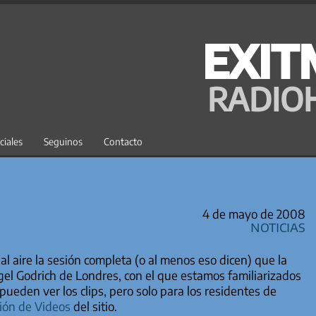
EXIT
RADIO
ciales
Seguinos
Contacto
4 de mayo de 2008
Noticias
al aire la sesión completa (o al menos eso dicen) que la
el Godrich de Londres, con el que estamos familiarizados
e pueden ver los clips, pero solo para los residentes de
ión de Videos
del sitio.